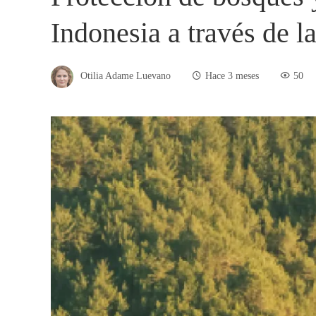
Indonesia a través de 
Otilia Adame Luevano
Hace 3 meses
50