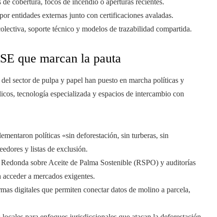
s de cobertura, focos de incendio o aperturas recientes.
por entidades externas junto con certificaciones avaladas.
colectiva, soporte técnico y modelos de trazabilidad compartida.
RSE que marcan la pauta
 del sector de pulpa y papel han puesto en marcha políticas y
icos, tecnología especializada y espacios de intercambio con
ementaron políticas «sin deforestación, sin turberas, sin
dores y listas de exclusión.
Redonda sobre Aceite de Palma Sostenible (RSPO) y auditorías
a acceder a mercados exigentes.
rmas digitales que permiten conectar datos de molino a parcela,
locales para enfoques jurisdiccionales que atacan la deforestación