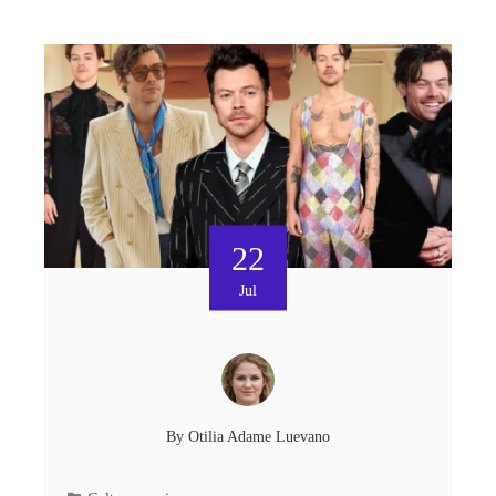
22
Jul
By
Otilia Adame Luevano