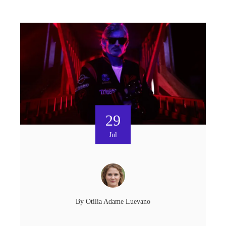
29
Jul
By
Otilia Adame Luevano