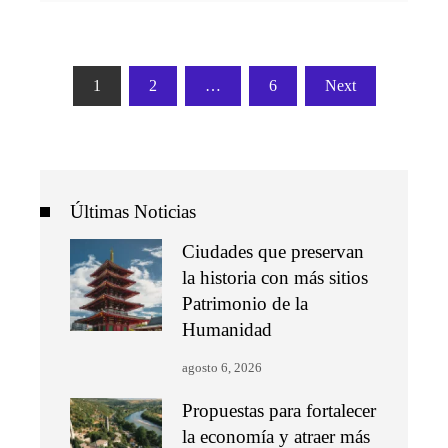
Paginación
1
2
…
6
Next
de
entradas
Últimas Noticias
Ciudades que preservan
la historia con más sitios
Patrimonio de la
Humanidad
agosto 6, 2026
Propuestas para fortalecer
la economía y atraer más