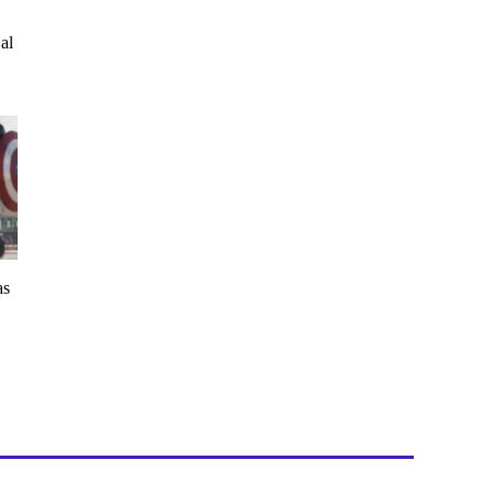
al
as