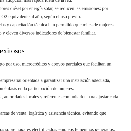
na adopción más rápida fuera de la red.
dores diésel por energía solar, se reducen las emisiones; por
 CO2 equivalente al año, según el uso previo.
as y capacitación técnica han permitido que miles de mujeres
 y eleven diversos indicadores de bienestar familiar.
exitosos
go por uso, microcréditos y apoyos parciales que facilitan un
 empresarial orientada a garantizar una instalación adecuada,
n énfasis en la participación de mujeres.
, autoridades locales y referentes comunitarios para ajustar cada
areas de venta, logística y asistencia técnica, evitando que
isos sobre hogares electrificados, empleos femeninos generados,