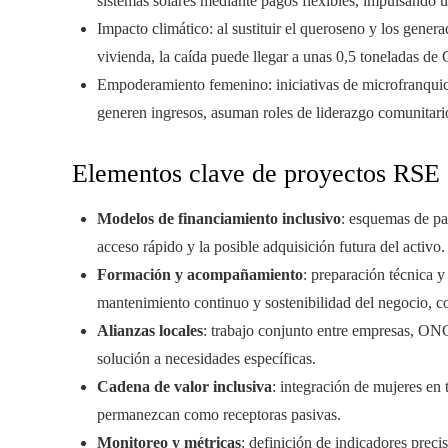
sistemas solares mediante pagos flexibles, impulsando u
Impacto climático: al sustituir el queroseno y los genera
vivienda, la caída puede llegar a unas 0,5 toneladas de
Empoderamiento femenino: iniciativas de microfranquici
generen ingresos, asuman roles de liderazgo comunitario
Elementos clave de proyectos RSE 
Modelos de financiamiento inclusivo
: esquemas de pa
acceso rápido y la posible adquisición futura del activo.
Formación y acompañamiento
: preparación técnica y
mantenimiento continuo y sostenibilidad del negocio, co
Alianzas locales
: trabajo conjunto entre empresas, ONG
solución a necesidades específicas.
Cadena de valor inclusiva
: integración de mujeres en t
permanezcan como receptoras pasivas.
Monitoreo y métricas
: definición de indicadores prec