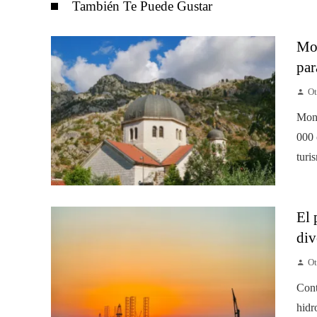
También Te Puede Gustar
Mon
par
Ot
Mont
000 
turis
El 
div
Ot
Cont
hidr