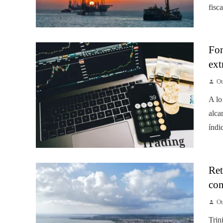
fisc
Fon
ext
Ot
A lo
alca
índi
Ret
con
Ot
Trin