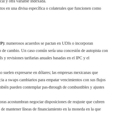
al y otra variable indexada.
sitos en una divisa específica o colaterales que funcionen como
PP)
: numerosos acuerdos se pactan en UDIs o incorporan
ipo de cambio. Un caso común sería una concesión de autopista con
 y revisiones tarifarias anuales basadas en el IPC y el
azo suelen expresarse en dólares; las empresas mexicanas que
ia a swaps cambiarios para empatar vencimientos con sus flujos
mbién pueden contemplar pas-through de combustibles y ajustes
toras acostumbran negociar disposiciones de reajuste que cubren
s de mantener líneas de financiamiento en la moneda en la que