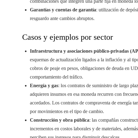
combinaciones que integren una parte fija en moneda loc
Garantías y cuentas de garantía
: utilización de depó
resguardo ante cambios abruptos.
Casos y ejemplos por sector
Infraestructura y asociaciones público-privadas (A
esquemas de actualización ligados a la inflación y al t
cobros de peaje en pesos, obligaciones de deuda en UDIs
comportamiento del tráfico.
Energía y gas
: los contratos de suministro de largo pl
adquieren insumos en esa moneda recurren con frecuenc
acordados. Los contratos de compraventa de energía ta
por movimientos en el tipo de cambio.
Construcción y obra pública
: las compañías construc
incrementos en costos laborales y de materiales, ademá
perciben sus ingresos para disminuir descalces.