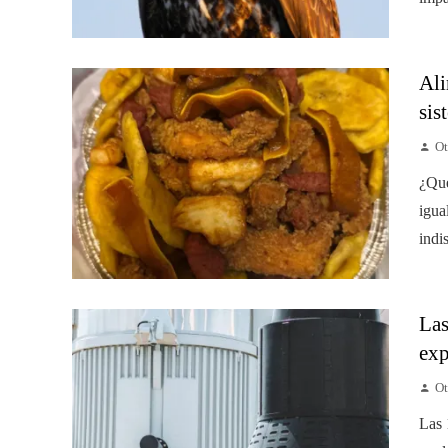
Ali
sis
Ot
¿Qué
igua
indi
Las
exp
Ot
Las 