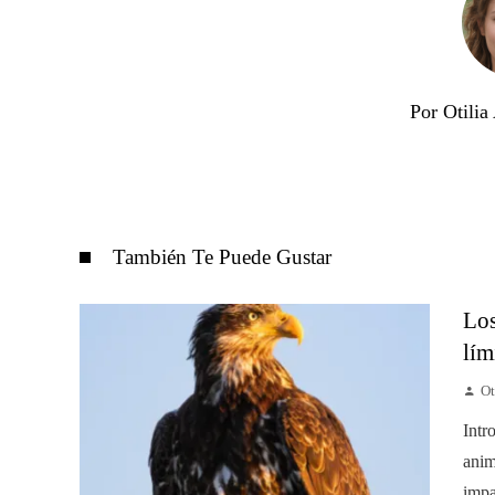
Por Otili
También Te Puede Gustar
Los
lím
Ot
Intr
anim
impa