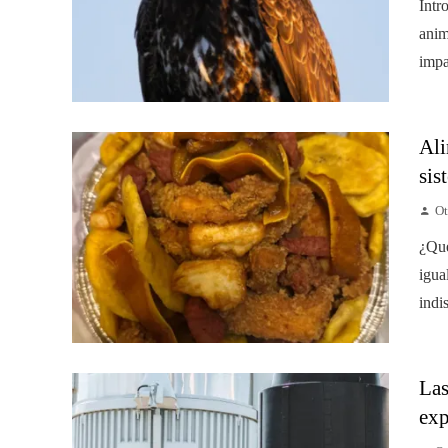
Intr
anim
impa
Ali
sis
Ot
¿Qué
igua
indi
Las
exp