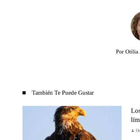
Por Otili
También Te Puede Gustar
Los
lím
Ot