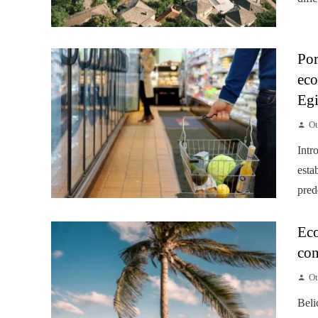
Por
eco
Egi
Ot
Intr
esta
pred
Eco
con
Ot
Beli