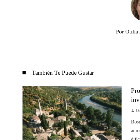
Por Otili
También Te Puede Gustar
Pro
inv
Ot
Bosn
aume
difi